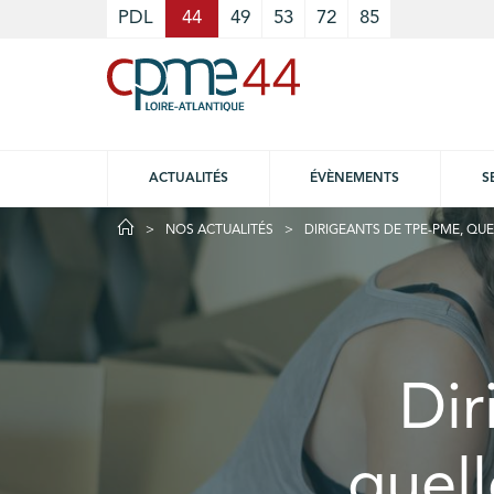
Cookies management panel
PDL
44
49
53
72
85
ACTUALITÉS
ÉVÈNEMENTS
S
NOS ACTUALITÉS
DIRIGEANTS DE TPE-PME, QU
Dir
quel