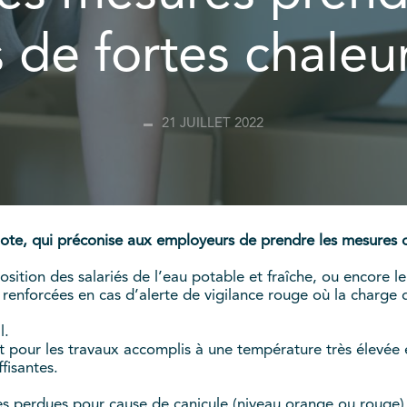
 de fortes chaleu
21 JUILLET 2022
e note, qui préconise aux employeurs de prendre les mesures 
osition des salariés de l’eau potable et fraîche, ou encore l
renforcées en cas d’alerte de vigilance rouge où la charge de
l.
nt pour les travaux accomplis à une température très élevé
fisantes.
s perdues pour cause de canicule (niveau orange ou rouge) 