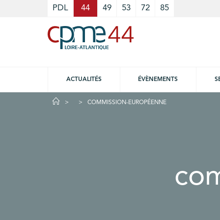
Cookies management panel
PDL
44
49
53
72
85
ACTUALITÉS
ÉVÈNEMENTS
S
COMMISSION-EUROPÉENNE
com