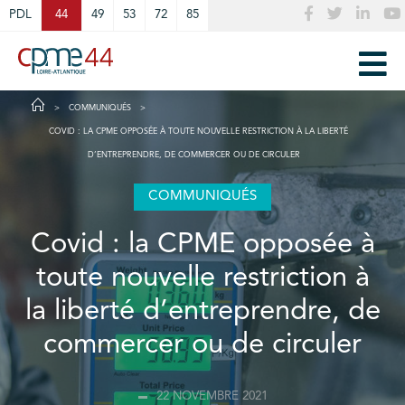
Cookies management panel
PDL
44
49
53
72
85
COMMUNIQUÉS
COVID : LA CPME OPPOSÉE À TOUTE NOUVELLE RESTRICTION À LA LIBERTÉ
D’ENTREPRENDRE, DE COMMERCER OU DE CIRCULER
COMMUNIQUÉS
Covid : la CPME opposée à
toute nouvelle restriction à
la liberté d’entreprendre, de
commercer ou de circuler
22 NOVEMBRE 2021