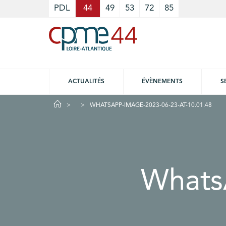
Cookies management panel
PDL
44
49
53
72
85
ACTUALITÉS
ÉVÈNEMENTS
S
WHATSAPP-IMAGE-2023-06-23-AT-10.01.48
Whats