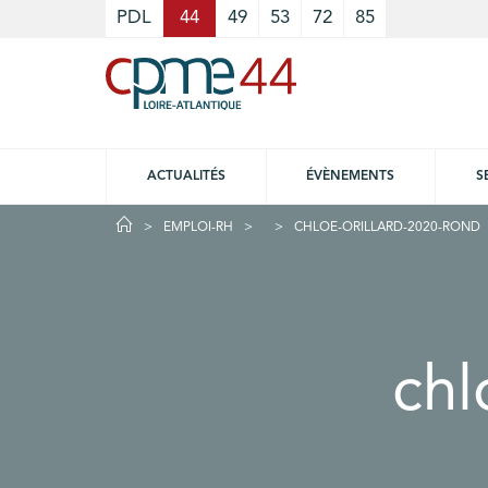
Cookies management panel
PDL
44
49
53
72
85
ACTUALITÉS
ÉVÈNEMENTS
S
EMPLOI-RH
CHLOE-ORILLARD-2020-ROND
chl