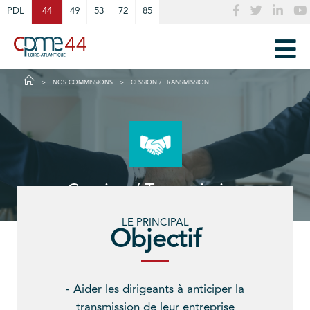
Cookies management panel
PDL
44
49
53
72
85
NOS COMMISSIONS
CESSION / TRANSMISSION
Cession / Transmission
LE PRINCIPAL
Objectif
- Aider les dirigeants à anticiper la
transmission de leur entreprise