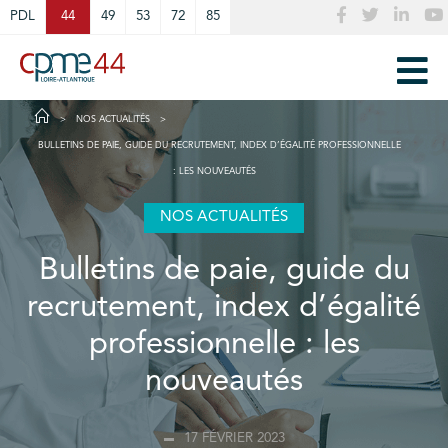
Cookies management panel
PDL
44
49
53
72
85
NOS ACTUALITÉS
BULLETINS DE PAIE, GUIDE DU RECRUTEMENT, INDEX D’ÉGALITÉ PROFESSIONNELLE
: LES NOUVEAUTÉS
NOS ACTUALITÉS
Bulletins de paie, guide du
recrutement, index d’égalité
professionnelle : les
nouveautés
17 FÉVRIER 2023