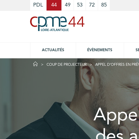
Cookies management panel
PDL
44
49
53
72
85
ACTUALITÉS
ÉVÈNEMENTS
S
COUP DE PROJECTEUR
APPEL D’OFFRES EN PRÉ
Appel
des a