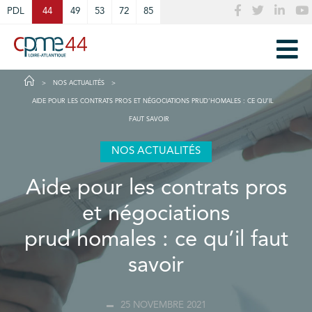
Cookies management panel
PDL
44
49
53
72
85
NOS ACTUALITÉS
AIDE POUR LES CONTRATS PROS ET NÉGOCIATIONS PRUD’HOMALES : CE QU’IL
FAUT SAVOIR
NOS ACTUALITÉS
Aide pour les contrats pros
et négociations
prud’homales : ce qu’il faut
savoir
25 NOVEMBRE 2021