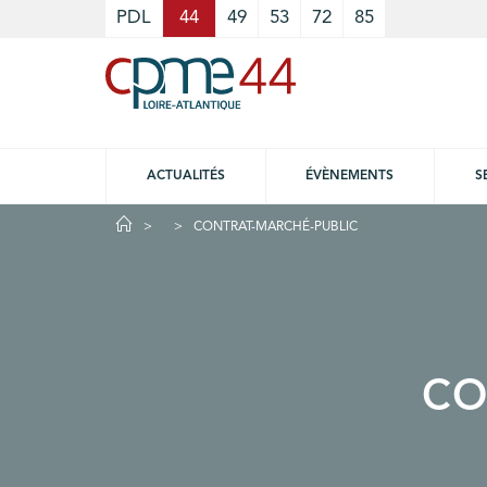
Cookies management panel
PDL
44
49
53
72
85
ACTUALITÉS
ÉVÈNEMENTS
S
CONTRAT-MARCHÉ-PUBLIC
co