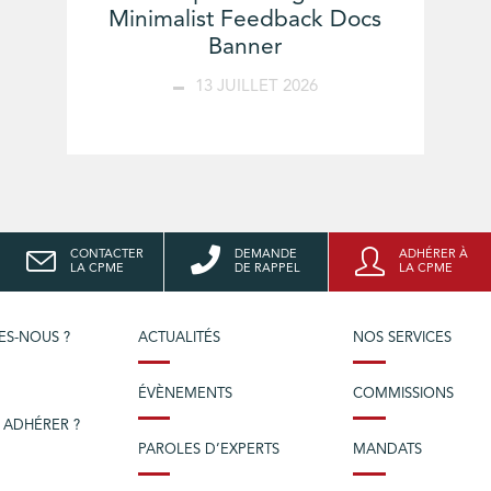
Minimalist Feedback Docs
Banner
13 JUILLET 2026
CONTACTER
DEMANDE
ADHÉRER À
LA CPME
DE RAPPEL
LA CPME
ES-NOUS ?
ACTUALITÉS
NOS SERVICES
ÉVÈNEMENTS
COMMISSIONS
 ADHÉRER ?
PAROLES D’EXPERTS
MANDATS