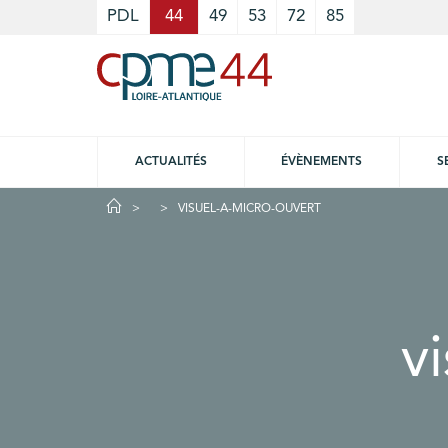
Cookies management panel
PDL
44
49
53
72
85
ACTUALITÉS
ÉVÈNEMENTS
S
VISUEL-A-MICRO-OUVERT
v