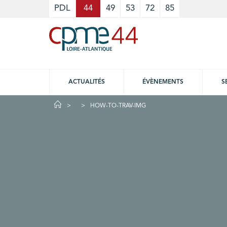
Cookies management panel
PDL
44
49
53
72
85
ACTUALITÉS
ÉVÈNEMENTS
S
HOW-TO-TRAV-IMG