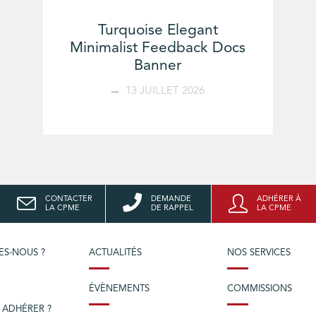
Turquoise Elegant
Minimalist Feedback Docs
Banner
13 JUILLET 2026
CONTACTER
DEMANDE
ADHÉRER À
LA CPME
DE RAPPEL
LA CPME
ES-NOUS ?
ACTUALITÉS
NOS SERVICES
ÉVÈNEMENTS
COMMISSIONS
 ADHÉRER ?