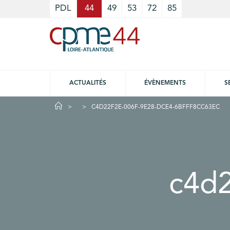
Cookies management panel
PDL
44
49
53
72
85
ACTUALITÉS
ÉVÈNEMENTS
S
C4D22F2E-006F-9E28-DCE4-6BFFF8CC63EC
c4d2