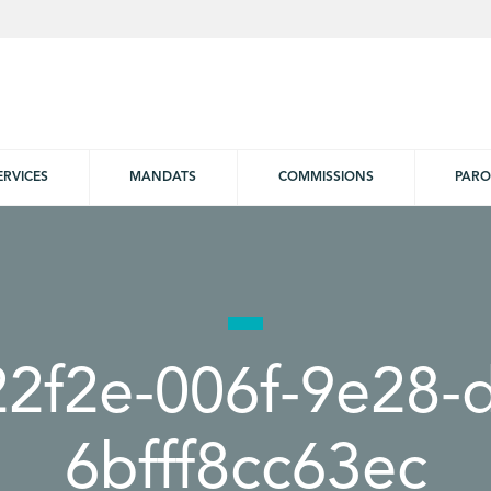
ERVICES
MANDATS
COMMISSIONS
PARO
2f2e-006f-9e28-
6bfff8cc63ec