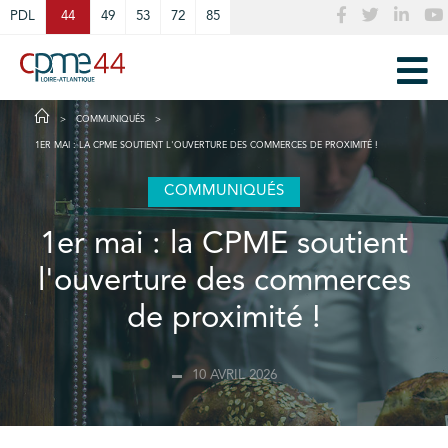
Cookies management panel
PDL
44
49
53
72
85
COMMUNIQUÉS
1ER MAI : LA CPME SOUTIENT L'OUVERTURE DES COMMERCES DE PROXIMITÉ !
COMMUNIQUÉS
1er mai : la CPME soutient
l'ouverture des commerces
de proximité !
10 AVRIL 2026